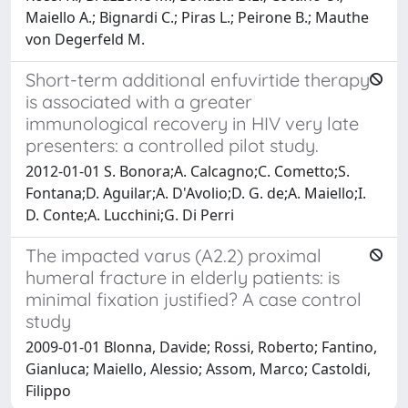
Maiello A.; Bignardi C.; Piras L.; Peirone B.; Mauthe
von Degerfeld M.
Short-term additional enfuvirtide therapy
is associated with a greater
immunological recovery in HIV very late
presenters: a controlled pilot study.
2012-01-01 S. Bonora;A. Calcagno;C. Cometto;S.
Fontana;D. Aguilar;A. D'Avolio;D. G. de;A. Maiello;I.
D. Conte;A. Lucchini;G. Di Perri
The impacted varus (A2.2) proximal
humeral fracture in elderly patients: is
minimal fixation justified? A case control
study
2009-01-01 Blonna, Davide; Rossi, Roberto; Fantino,
Gianluca; Maiello, Alessio; Assom, Marco; Castoldi,
Filippo