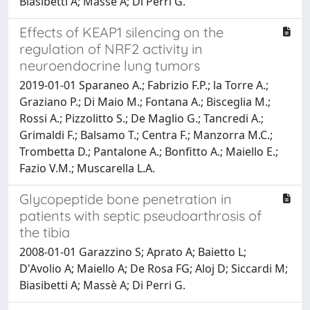
Biasibetti A; Massè A; Di Perri G.
Effects of KEAP1 silencing on the
regulation of NRF2 activity in
neuroendocrine lung tumors
2019-01-01 Sparaneo A.; Fabrizio F.P.; la Torre A.;
Graziano P.; Di Maio M.; Fontana A.; Bisceglia M.;
Rossi A.; Pizzolitto S.; De Maglio G.; Tancredi A.;
Grimaldi F.; Balsamo T.; Centra F.; Manzorra M.C.;
Trombetta D.; Pantalone A.; Bonfitto A.; Maiello E.;
Fazio V.M.; Muscarella L.A.
Glycopeptide bone penetration in
patients with septic pseudoarthrosis of
the tibia
2008-01-01 Garazzino S; Aprato A; Baietto L;
D'Avolio A; Maiello A; De Rosa FG; Aloj D; Siccardi M;
Biasibetti A; Massè A; Di Perri G.