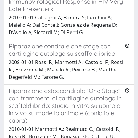
Immunovirological Response in HIV Very
Late Presenters
2010-01-01 Calcagno A; Bonora S; Lucchini A;
Maiello A; Dal Conte I; Gonzalez de Requena D;
D’Avolio A; Siccardi M; Di Perri G
Riparazione condrale one stage con
cartilagine autologa su scaffold ibrido.
2008-01-01 Rossi P.; Marmotti A.; Castoldi F.; Rossi
R.; Bruzzone M.; Maiello A.; Peirone B.; Mauthe
Degerfeld M.; Tarone G.
Riparazione osteocondrale ”One Stage”
con frammenti di cartilagine autologa in
scaffold ibrido: studio in vitro su uomo e
in vivo su modello animale (coniglio e
capra).
2010-01-01 Marmotti A.; Realmuto C.; Castoldi F.;
Rossi R.; Bruzzone M.; Bonasia D.E.; Cottino U.;