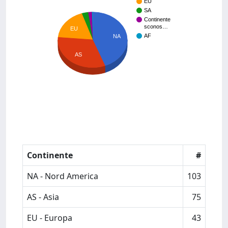
EU
SA
Continente
sconos…
EU
AF
NA
AS
Continente
#
NA - Nord America
103
AS - Asia
75
EU - Europa
43