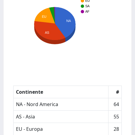
EU
SA
AF
EU
NA
AS
Continente
#
NA - Nord America
64
AS - Asia
55
EU - Europa
28