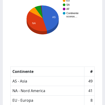
EU
SA
AF
Continente
sconos…
AS
NA
Continente
#
AS - Asia
49
NA - Nord America
41
EU - Europa
8