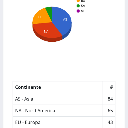
EU
SA
AF
EU
AS
NA
Continente
#
AS - Asia
84
NA - Nord America
65
EU - Europa
43