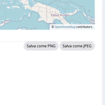
©
OpenStreetMap
contributors.
Salva come PNG
Salva come JPEG