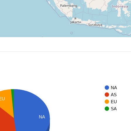
NA
AS
EU
EU
SA
NA