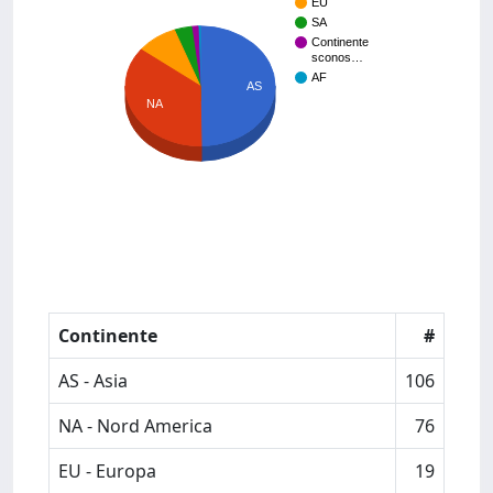
EU
SA
Continente
sconos…
AF
AS
NA
Continente
#
AS - Asia
106
NA - Nord America
76
EU - Europa
19