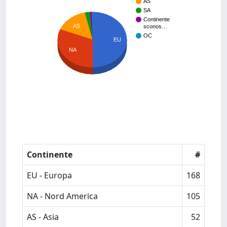
AS
SA
Continente
AS
sconos…
OC
EU
NA
Continente
#
EU - Europa
168
NA - Nord America
105
AS - Asia
52