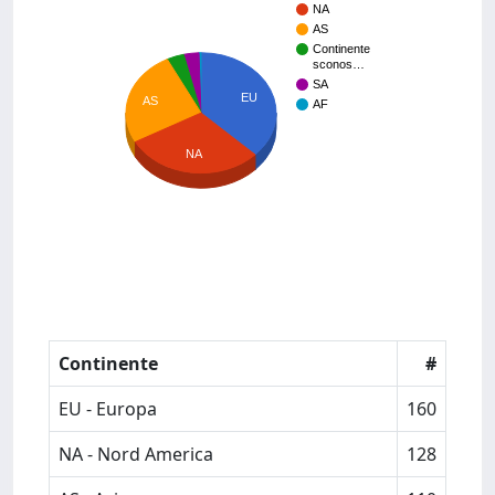
NA
AS
Continente
sconos…
SA
EU
AS
AF
NA
Continente
#
EU - Europa
160
NA - Nord America
128