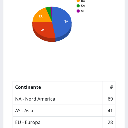
EU
SA
AF
EU
NA
AS
Continente
#
NA - Nord America
69
AS - Asia
41
EU - Europa
28