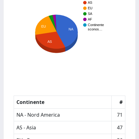
AS
EU
SA
AF
Continente
EU
sconos…
NA
AS
Continente
#
NA - Nord America
71
AS - Asia
47