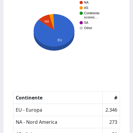
NA
AS
Continente
sconos…
NA
SA
Other
EU
Continente
#
EU - Europa
2.346
NA - Nord America
273