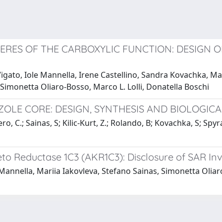
RES OF THE CARBOXYLIC FUNCTION: DESIGN OF
Vigato, Iole Mannella, Irene Castellino, Sandra Kovachka, M
Simonetta Oliaro-Bosso, Marco L. Lolli, Donatella Boschi
OLE CORE: DESIGN, SYNTHESIS AND BIOLOGICA
, C.; Sainas, S; Kilic-Kurt, Z.; Rolando, B; Kovachka, S; Spyra
o Reductase 1C3 (AKR1C3): Disclosure of SAR Inv
 Mannella, Mariia Iakovleva, Stefano Sainas, Simonetta Oli