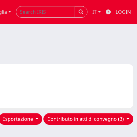
glia
IT
LOGIN
Esportazione
Contributo in atti di convegno (3)