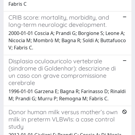
Fabris C
CRIB score: mortality, morbidity, and
long-term neurologic development.
2000-01-01 Coscia A; Prandi G; Borgione S; Leone A;
Nicocia M; Mombrò M; Bagna R; Soldi A; Buttafuoco
V; Fabris C.
Displasia oculoauricolo vertebrale
(sindrome di Goldenhar): descrizione di
un caso con grave compromissione
cerebrale
1996-01-01 Garzena E; Bagna R; Farinasso D; Rinaldi
M; Prandi G; Murru P; Remogna M; Fabris C.
Donor human milk versus mother’s own
milk in preterm VLBWIs: a case control
study
2012-01-01 Giuliani F; Prandi G; Coscia A; Di Nicola