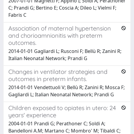
2007-01-01 Magnetti F; Appino I; Soldi A; Perathoner
C; Prandi G; Bertino E; Coscia A; Dileo L; Vielmi F;
Fabris C
Association of maternal hypertension
and chorioamnionitis with preterm
outcomes.
2014-01-01 Gagliardi L; Rusconi F; Bellù R; Zanini R;
Italian Neonatal Network; Prandi G
Changes in ventilator strategies and
outcomes in preterm infants.
2014-01-01 Vendettuoli V; Bellù R; Zanini R; Mosca F;
Gagliardi L; Italian Neonatal Network; Prandi G
Children exposed to opiates in utero: 24
years' experience
2004-01-01 Prandi G; Perathoner C; Soldi A;
Bandelloni A.M; Martano C; Mombro' M; Tibaldi C;