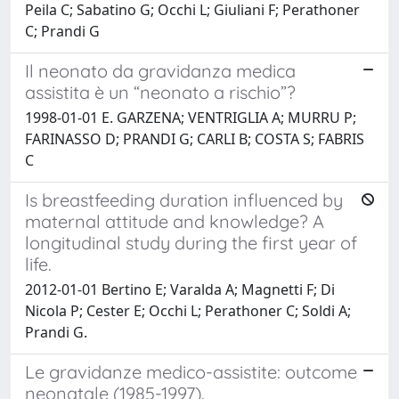
Peila C; Sabatino G; Occhi L; Giuliani F; Perathoner
C; Prandi G
Il neonato da gravidanza medica
assistita è un “neonato a rischio”?
1998-01-01 E. GARZENA; VENTRIGLIA A; MURRU P;
FARINASSO D; PRANDI G; CARLI B; COSTA S; FABRIS
C
Is breastfeeding duration influenced by
maternal attitude and knowledge? A
longitudinal study during the first year of
life.
2012-01-01 Bertino E; Varalda A; Magnetti F; Di
Nicola P; Cester E; Occhi L; Perathoner C; Soldi A;
Prandi G.
Le gravidanze medico-assistite: outcome
neonatale (1985-1997).