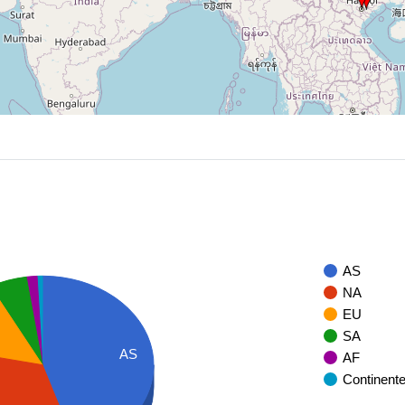
AS
NA
EU
SA
AS
AF
Continent