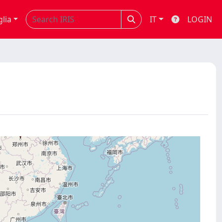
glia
IT
LOGIN