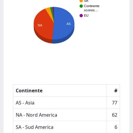
SA
Continente
sconos…
EU
AS
NA
Continente
#
AS - Asia
77
NA - Nord America
62
SA - Sud America
6