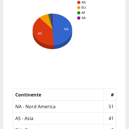
AS
EU
AF
SA
NA
AS
Continente
#
NA - Nord America
51
AS - Asia
41