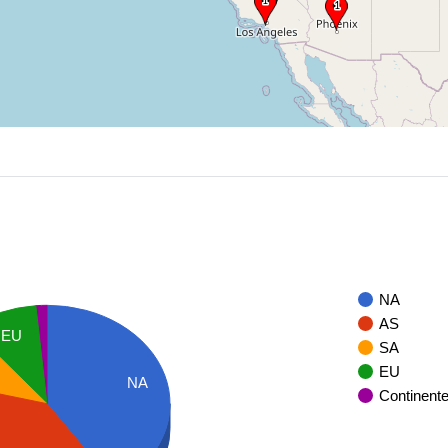
NA
AS
EU
SA
EU
NA
Continent