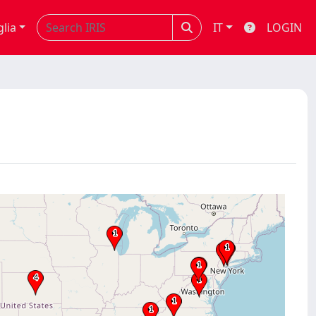
glia
IT
LOGIN