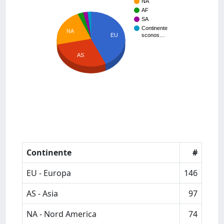
NA
AF
SA
Continente
NA
EU
sconos…
AS
Continente
#
EU - Europa
146
AS - Asia
97
NA - Nord America
74