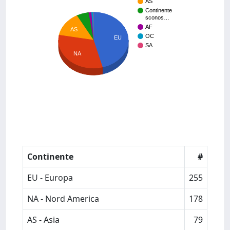
AS
Continente
sconos…
AF
AS
OC
EU
SA
NA
Continente
#
EU - Europa
255
NA - Nord America
178
AS - Asia
79