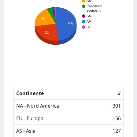
AS
Continente
sconos…
SA
AS
AF
NA
OC
EU
Continente
#
NA - Nord America
301
EU - Europa
156
AS - Asia
127