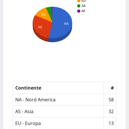
EU
SA
AF
EU
NA
AS
Continente
#
NA - Nord America
58
AS - Asia
32
EU - Europa
13