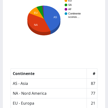
EU
SA
AF
EU
Continente
sconos…
AS
NA
Continente
#
AS - Asia
87
NA - Nord America
77
EU - Europa
21