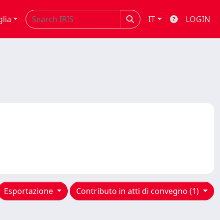
glia
IT
LOGIN
Esportazione
Contributo in atti di convegno (1)