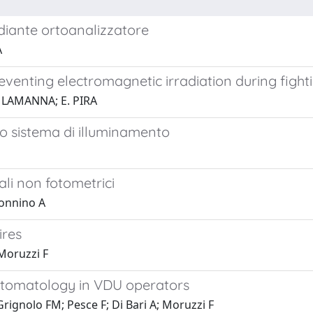
ediante ortoanalizzatore
A
enting electromagnetic irradiation during fightin
 LAMANNA; E. PIRA
so sistema di illuminamento
ali non fotometrici
Sonnino A
ires
Moruzzi F
ptomatology in VDU operators
ignolo FM; Pesce F; Di Bari A; Moruzzi F