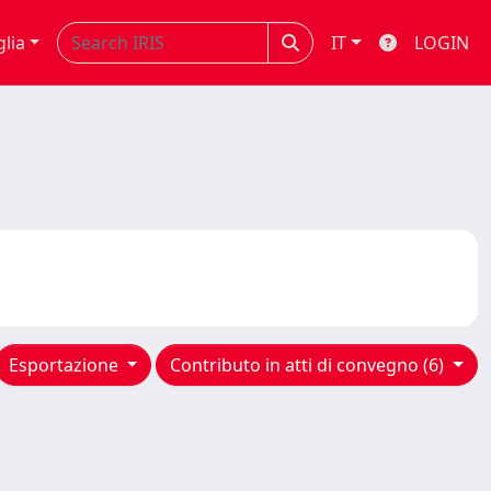
glia
IT
LOGIN
Esportazione
Contributo in atti di convegno (6)