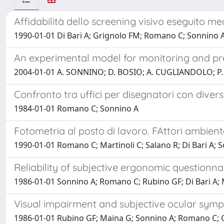
Affidabilità dello screening visivo eseguito m
1990-01-01 Di Bari A; Grignolo FM; Romano C; Sonnino 
An experimental model for monitoring and prev
2004-01-01 A. SONNINO; D. BOSIO; A. CUGLIANDOLO; P.
Confronto tra uffici per disegnatori con diver
1984-01-01 Romano C; Sonnino A
Fotometria al posto di lavoro. FAttori ambient
1990-01-01 Romano C; Martinoli C; Salano R; Di Bari A; 
Reliability of subjective ergonomic questionna
1986-01-01 Sonnino A; Romano C; Rubino GF; Di Bari A; 
Visual impairment and subjective ocular sym
1986-01-01 Rubino GF; Maina G; Sonnino A; Romano C; Gr