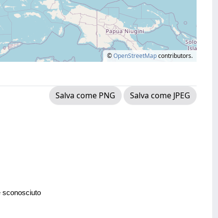
©
OpenStreetMap
contributors.
Salva come PNG
Salva come JPEG
e sconosciuto