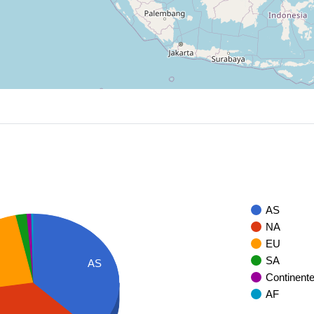
AS
NA
EU
SA
AS
Continent
AF