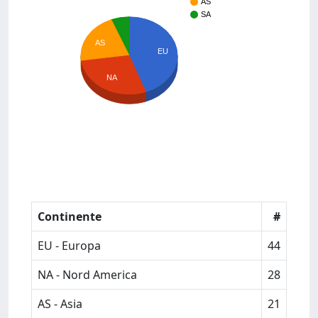
AS
SA
AS
EU
NA
Continente
#
EU - Europa
44
NA - Nord America
28
AS - Asia
21