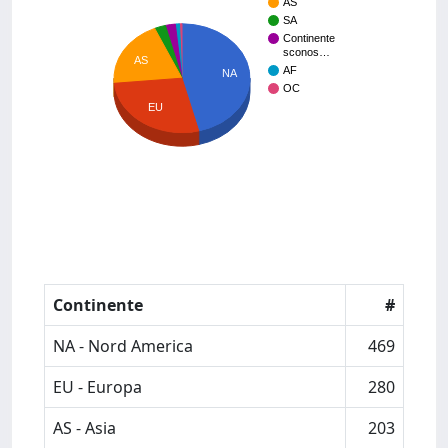
AS
SA
Continente
sconos…
AS
AF
NA
OC
EU
Continente
#
NA - Nord America
469
EU - Europa
280
AS - Asia
203