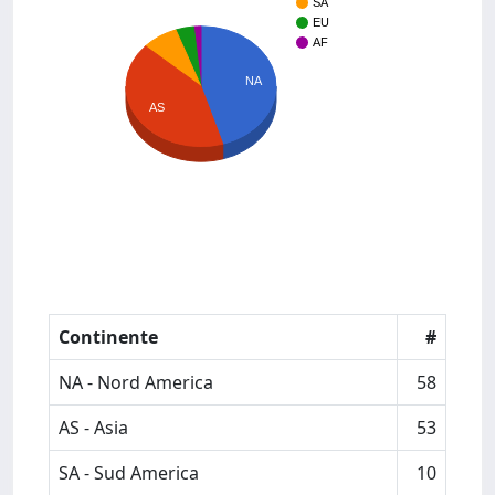
SA
EU
AF
NA
AS
Continente
#
NA - Nord America
58
AS - Asia
53
SA - Sud America
10