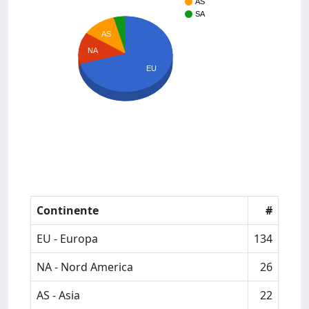
AS
SA
AS
NA
EU
Continente
#
EU - Europa
134
NA - Nord America
26
AS - Asia
22