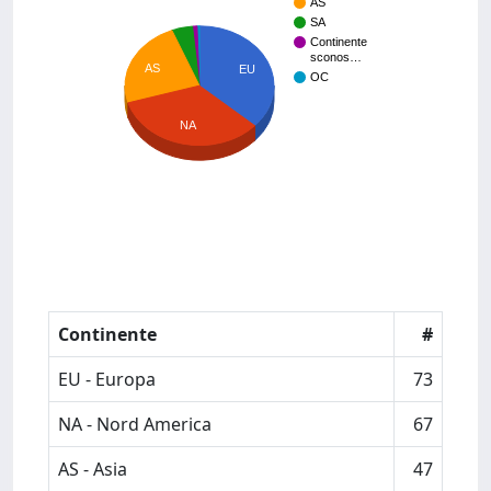
AS
SA
Continente
sconos…
AS
EU
OC
NA
Continente
#
EU - Europa
73
NA - Nord America
67
AS - Asia
47