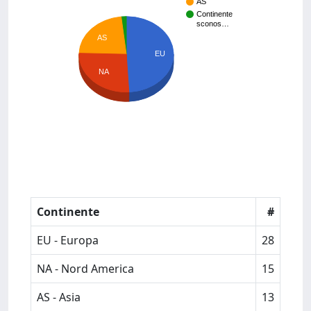
AS
Continente
sconos…
AS
EU
NA
Continente
#
EU - Europa
28
NA - Nord America
15
AS - Asia
13