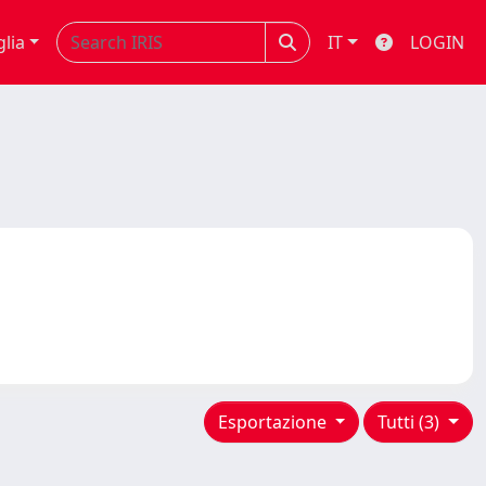
glia
IT
LOGIN
Esportazione
Tutti (3)