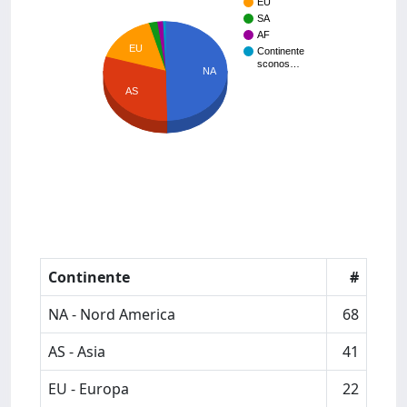
EU
SA
AF
EU
Continente
sconos…
NA
AS
Continente
#
NA - Nord America
68
AS - Asia
41
EU - Europa
22