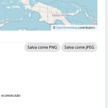
©
OpenStreetMap
contributors.
Salva come PNG
Salva come JPEG
e sconosciuto