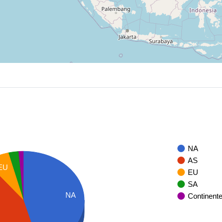
NA
AS
EU
EU
SA
NA
Continent