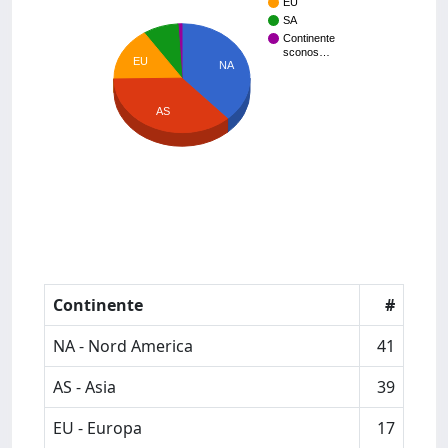
EU
SA
Continente
sconos…
EU
NA
AS
Continente
#
NA - Nord America
41
AS - Asia
39
EU - Europa
17