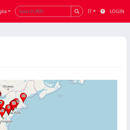
glia
IT
LOGIN