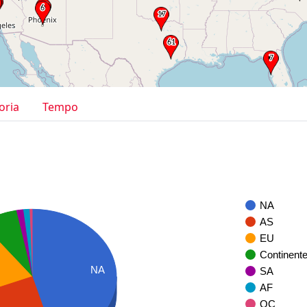
oria
Tempo
NA
AS
EU
Continent
NA
SA
AF
OC