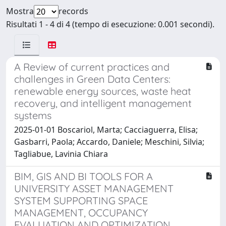
Mostra
records
Risultati 1 - 4 di 4 (tempo di esecuzione: 0.001 secondi).
A Review of current practices and
challenges in Green Data Centers:
renewable energy sources, waste heat
recovery, and intelligent management
systems
2025-01-01 Boscariol, Marta; Cacciaguerra, Elisa;
Gasbarri, Paola; Accardo, Daniele; Meschini, Silvia;
Tagliabue, Lavinia Chiara
BIM, GIS AND BI TOOLS FOR A
UNIVERSITY ASSET MANAGEMENT
SYSTEM SUPPORTING SPACE
MANAGEMENT, OCCUPANCY
EVALUATION AND OPTIMIZATION