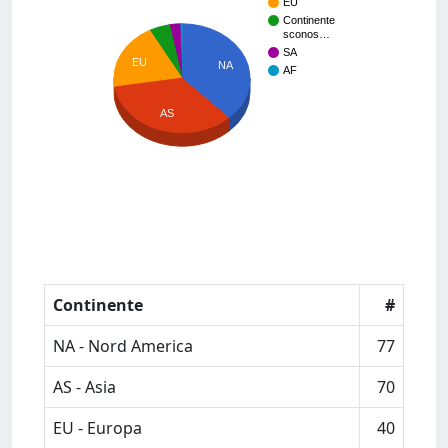
EU
Continente
sconos…
SA
EU
NA
AF
AS
Continente
#
NA - Nord America
77
AS - Asia
70
EU - Europa
40