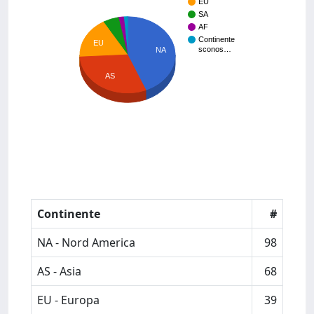
EU
SA
AF
Continente
EU
sconos…
NA
AS
Continente
#
NA - Nord America
98
AS - Asia
68
EU - Europa
39