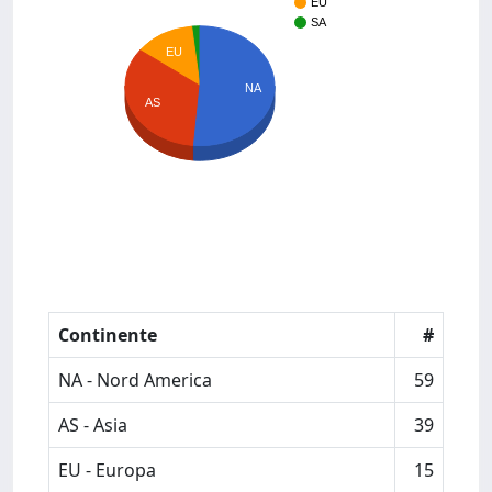
EU
SA
EU
NA
AS
Continente
#
NA - Nord America
59
AS - Asia
39
EU - Europa
15