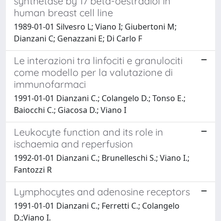
synthetase by 17 beta-oestradiol in
human breast cell line
1989-01-01 Silvesro L; Viano I; Giubertoni M;
Dianzani C; Genazzani E; Di Carlo F
Le interazioni tra linfociti e granulociti
come modello per la valutazione di
immunofarmaci
1991-01-01 Dianzani C.; Colangelo D.; Tonso E.;
Baiocchi C.; Giacosa D.; Viano I
Leukocyte function and its role in
ischaemia and reperfusion
1992-01-01 Dianzani C.; Brunelleschi S.; Viano I.;
Fantozzi R
Lymphocytes and adenosine receptors
1991-01-01 Dianzani C.; Ferretti C.; Colangelo
D.;Viano I.