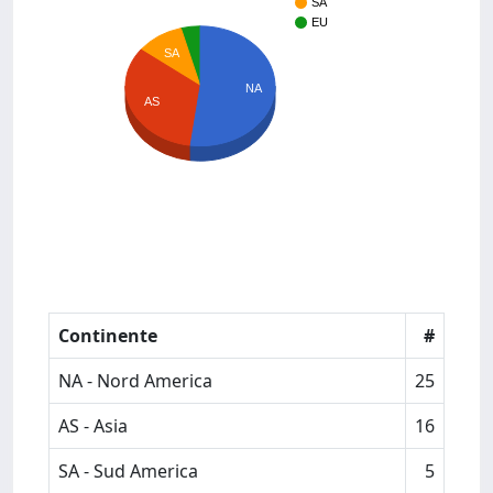
SA
EU
SA
NA
AS
Continente
#
NA - Nord America
25
AS - Asia
16
SA - Sud America
5