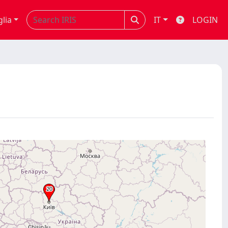
glia
IT
LOGIN