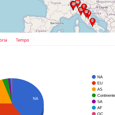
oria
Tempo
NA
EU
AS
Continent
NA
SA
AF
OC