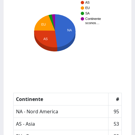
AS
EU
SA
Continente
sconos…
EU
NA
AS
Continente
#
NA - Nord America
95
AS - Asia
53