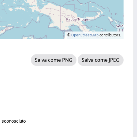
©
OpenStreetMap
contributors.
Salva come PNG
Salva come JPEG
e sconosciuto