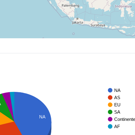
NA
AS
A
EU
SA
NA
Continent
AF