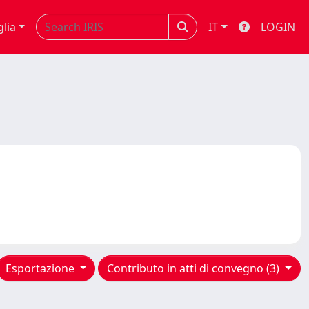
glia
IT
LOGIN
Esportazione
Contributo in atti di convegno (3)