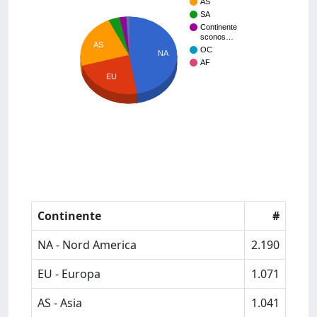
AS
SA
Continente
sconos…
AS
OC
NA
AF
EU
Continente
#
NA - Nord America
2.190
EU - Europa
1.071
AS - Asia
1.041