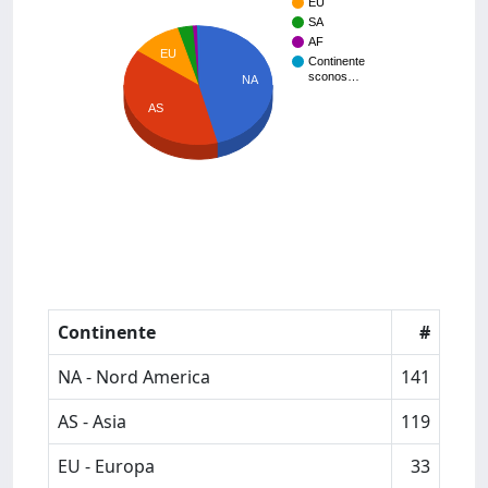
EU
SA
AF
EU
Continente
sconos…
NA
AS
Continente
#
NA - Nord America
141
AS - Asia
119
EU - Europa
33