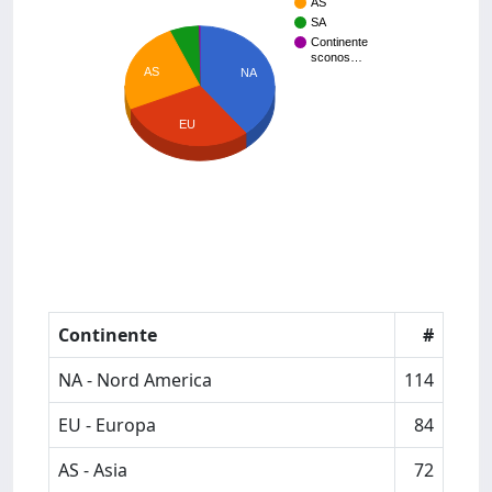
AS
SA
Continente
sconos…
AS
NA
EU
Continente
#
NA - Nord America
114
EU - Europa
84
AS - Asia
72